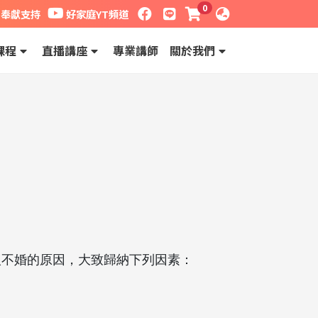
0
獻支持
好家庭YT頻道
facebook粉絲專頁
LINE
課程購物車
語系
奉獻支持
好家庭YT頻道
課程
直播講座
專業講師
關於我們
人不婚的原因，大致歸納下列因素：