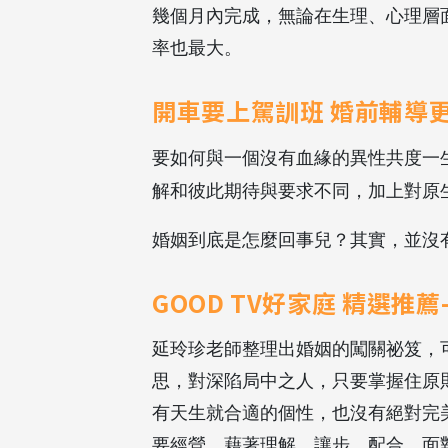
幾個月內完成，無論在生理、心理層
率也最大。
開車要上駕訓班 婚前輔導
要如何與一個沒有血緣的異性共度一
解和彼此期待與要求不同，加上對原
婚姻到底是怎麼回事兒？其實，並沒
GOOD TV好家庭 精選推
延玲珍老師整理出婚姻的闖關祕笈，
思，對深陷局中之人，只要掌握住原
有天生就合適的個性，也沒有絕對完
要經營，藉著理解、讓步、配合、面