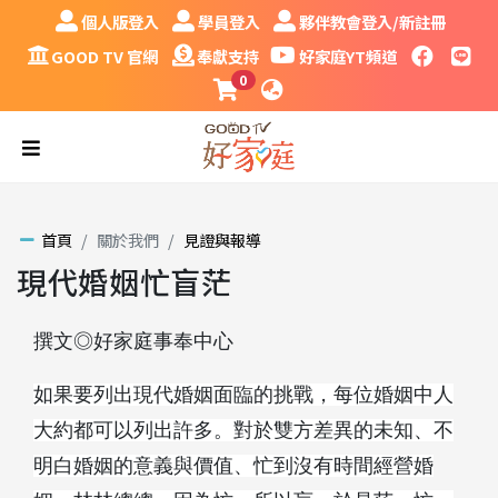
跳到主要內容區塊
個人版登入
學員登入
夥伴教會登入/新註冊
個人版登入
學員登入
夥伴教會登入/新註冊
GOOD TV 官網
奉獻支持
好家庭YT頻道
faceboo
LINE
GOOD TV 官網
奉獻支持
好家庭YT頻道
0
課程購物車
語系
漢堡
首頁
關於我們
見證與報導
現代婚姻忙盲茫
撰文◎好家庭事奉中心
如果要列出現代婚姻面臨的挑戰，每位婚姻中人
大約都可以列出許多。對於雙方差異的未知、不
明白婚姻的意義與價值、忙到沒有時間經營婚