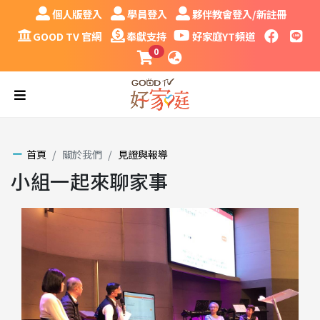
跳到主要內容區塊
個人版登入
學員登入
夥伴教會登入/新註冊
個人版登入
學員登入
夥伴教會登入/新註冊
GOOD TV 官網
奉獻支持
好家庭YT頻道
faceboo
LINE
GOOD TV 官網
奉獻支持
好家庭YT頻道
0
課程購物車
語系
漢堡
首頁
關於我們
見證與報導
小組一起來聊家事