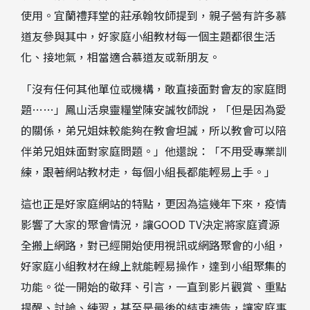
使用。宜蘭禮拜堂的莊承翰牧師提到，親子營有許多慕
道友參與其中，好家庭小組教材每一個主題都很生活
化、接地氣，相當適合慕道友或新朋友。
「沒有任何其他單位或機構，敢直接面對會友的家庭問
題……」鳳山活泉靈糧堂陳安誠牧師說，「但是因為愛
的關係，弟兄姐妹較能夠在教會坦誠，所以教會可以陪
伴弟兄姐妹面對家庭問題。」他還說：「不用受專業訓
練，跟著網站教材走，每個小組長都能輕易上手。」
這也正是好家庭網站的特點，更因為這幾年下來，疫情
影響了大家的聚會情況，讓
GOOD TV
決定將家庭資源
全搬上網路，對已經開始使用視訊或網路聚會的小組，
好家庭小組教材在線上就能輕易操作，達到小組聚集的
功能。從一開始的敬拜、引言，一直到影片觀賞、重點
提醒、討論、練習，甚至是最後的結束禱告，讓家庭事