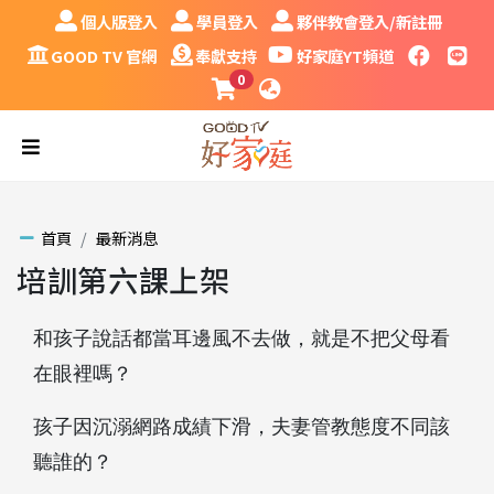
跳到主要內容區塊
個人版登入
學員登入
夥伴教會登入/新註冊
個人版登入
學員登入
夥伴教會登入/新註冊
GOOD TV 官網
奉獻支持
好家庭YT頻道
faceboo
LINE
GOOD TV 官網
奉獻支持
好家庭YT頻道
0
課程購物車
語系
漢堡
首頁
最新消息
培訓第六課上架
和孩子說話都當耳邊風不去做，就是不把父母看
在眼裡嗎？
孩子因沉溺網路成績下滑，夫妻管教態度不同該
聽誰的？