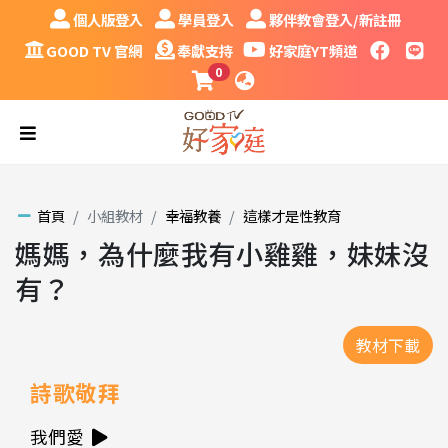
跳到主要內容區塊
個人版登入
學員登入
夥伴教會登入/新註冊
個人版登入
學員登入
夥伴教會登入/新註冊
GOOD TV 官網
奉獻支持
好家庭YT頻道
faceboo
LINE
GOOD TV 官網
奉獻支持
好家庭YT頻道
0
課程購物車
語系
漢堡
首頁
小組教材
幸福教養
這樣才是性教育
媽媽，為什麼我有小雞雞，妹妹沒
有？
詩歌敬拜
我們愛