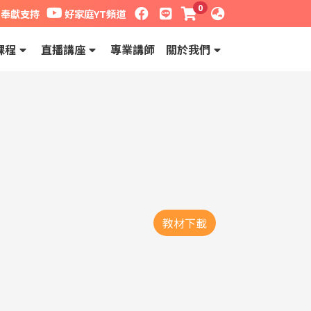
0
獻支持
好家庭YT頻道
facebook粉絲專頁
LINE
課程購物車
語系
奉獻支持
好家庭YT頻道
課程
直播講座
專業講師
關於我們