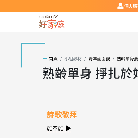
跳到主要內容區塊
個人版登
個人版
首頁
小組教材
青年面面觀
熟齡單身
熟齡單身 掙扎於
詩歌敬拜
能不能