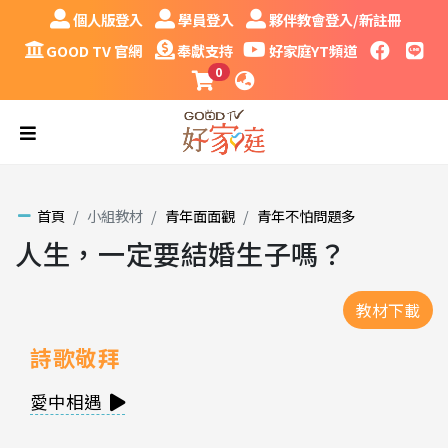
跳到主要內容區塊
個人版登入
學員登入
夥伴教會登入/新註冊
個人版登入
學員登入
夥伴教會登入/新註冊
GOOD TV 官網
奉獻支持
好家庭YT頻道
faceboo
LINE
GOOD TV 官網
奉獻支持
好家庭YT頻道
0
課程購物車
語系
漢堡
首頁
小組教材
青年面面觀
青年不怕問題多
人生，一定要結婚生子嗎？
詩歌敬拜
愛中相遇